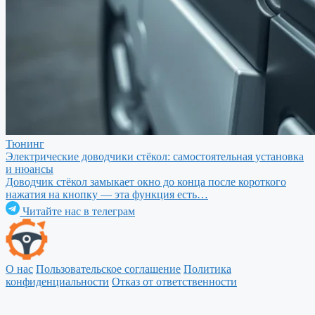
Тюнинг
Электрические доводчики стёкол: самостоятельная установка
и нюансы
Доводчик стёкол замыкает окно до конца после короткого
нажатия на кнопку — эта функция есть…
Читайте нас в телеграм
О нас
Пользовательское соглашение
Политика
конфиденциальности
Отказ от ответственности