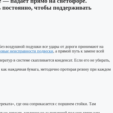
е — падает прямо на светофоре.
ь постоянно, чтобы поддерживать
 Без воздушной подушки все удары от дороги принимают на
овые неисправности подвески
, а прямой путь к замене всей
ратур в системе скапливается конденсат. Если его не убирать,
ь как наждачная бумага, методично протирая резину при каждом
еката», где она соприкасается с поршнем стойки. Там
 не держать давление из-за попавшей под них грязи или