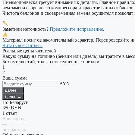
Пневмоподвеска требует внимания к деталям. Главное правило: 
чем замена сгоревшего компрессора и «расстрелянных» блоков 
Чистота баллонов и своевременная замена осушителя позволят 
Заметили неточность?
Предложите исправление
.
Материал носит ознакомительный характер. Перепроверяйте 
Читать все статьи »
Реальные цены читателей
Какую сумму на топливо (бензин или дизель) вы тратите в мес
Без путешестий, только повседневные поездки.
1
2
Ваша сумма
BYN
Далее →
Далее →
По Беларуси
350
BYN
1 ответ
Ваш город
—
нет данных
Обновлено сегодня