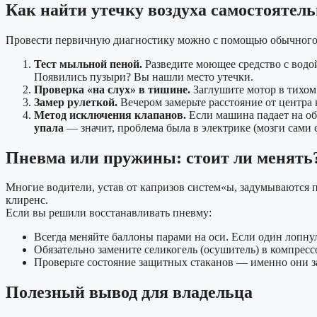
Как найти утечку воздуха самостоятел
Провести первичную диагностику можно с помощью обычного 
Тест мыльной пеной.
Разведите моющее средство с водой
Появились пузыри? Вы нашли место утечки.
Проверка «на слух» в тишине.
Заглушите мотор в тихом
Замер рулеткой.
Вечером замерьте расстояние от центра к
Метод исключения клапанов.
Если машина падает на об
упала
— значит, проблема была в электрике (мозги сами 
Пневма или пружины: стоит ли менять
Многие водители, устав от капризов систем«ы, задумываются 
клиренс.
Если вы решили восстанавливать пневму:
Всегда меняйте баллоны парами на оси. Если один лопнул
Обязательно замените селикогель (осушитель) в компресс
Проверьте состояние защитных стаканов — именно они з
Полезный вывод для владельца