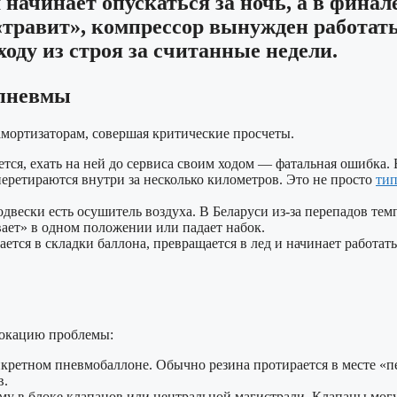
 начинает опускаться за ночь, а в финал
 «травит», компрессор вынужден работат
ходу из строя за считанные недели.
 пневмы
мортизаторам, совершая критические просчеты.
тся, ехать на ней до сервиса своим ходом — фатальная ошибка.
перетираются внутри за несколько километров. Это не просто
тип
вески есть осушитель воздуха. В Беларуси из-за перепадов темпе
вает» в одном положении или падает набок.
ется в складки баллона, превращается в лед и начинает работат
локацию проблемы:
ретном пневмобаллоне. Обычно резина протирается в месте «пер
в.
у в блоке клапанов или центральной магистрали. Клапаны могут