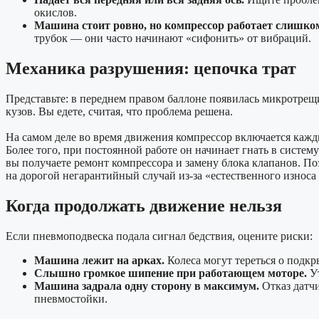
окислов.
Машина стоит ровно, но компрессор работает слишком
трубок — они часто начинают «сифонить» от вибраций.
Механика разрушения: цепочка трат
Представьте: в переднем правом баллоне появилась микротрещи
кузов. Вы едете, считая, что проблема решена.
На самом деле во время движения компрессор включается каждые
Более того, при постоянной работе он начинает гнать в систему
вы получаете ремонт компрессора и замену блока клапанов. П
на дорогой негарантийный случай из-за «естественного износа
Когда продолжать движение нельзя
Если пневмоподвеска подала сигнал бедствия, оцените риски:
Машина лежит на арках.
Колеса могут тереться о подк
Слышно громкое шипение при работающем моторе.
Ут
Машина задрала одну сторону в максимум.
Отказ датчи
пневмостойки.