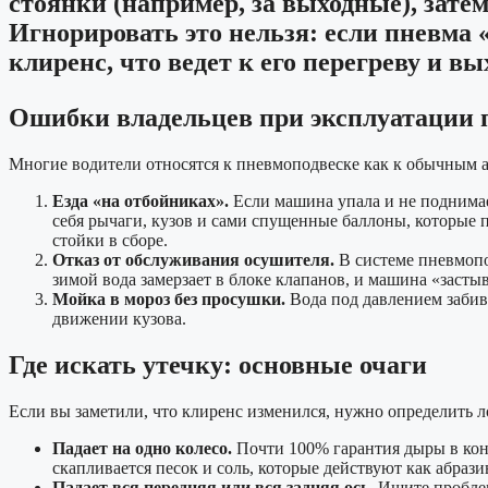
стоянки (например, за выходные), затем
Игнорировать это нельзя: если пневма
клиренс, что ведет к его перегреву и вы
Ошибки владельцев при эксплуатации
Многие водители относятся к пневмоподвеске как к обычным а
Езда «на отбойниках».
Если машина упала и не поднимае
себя рычаги, кузов и сами спущенные баллоны, которые 
стойки в сборе.
Отказ от обслуживания осушителя.
В системе пневмопод
зимой вода замерзает в блоке клапанов, и машина «засты
Мойка в мороз без просушки.
Вода под давлением забива
движении кузова.
Где искать утечку: основные очаги
Если вы заметили, что клиренс изменился, нужно определить 
Падает на одно колесо.
Почти 100% гарантия дыры в конк
скапливается песок и соль, которые действуют как абрази
Падает вся передняя или вся задняя ось.
Ищите проблем