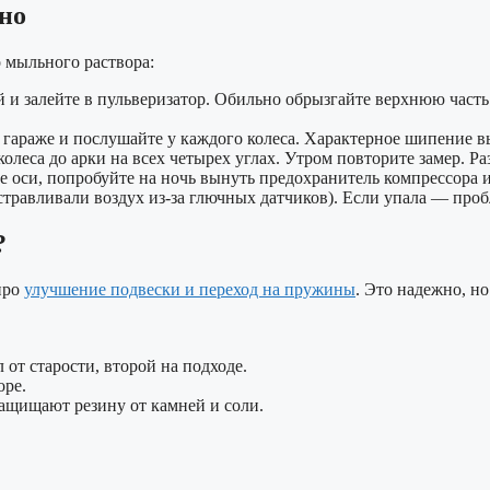
ьно
мыльного раствора:
 и залейте в пульверизатор. Обильно обрызгайте верхнюю часть 
 гараже и послушайте у каждого колеса. Характерное шипение в
олеса до арки на всех четырех углах. Утром повторите замер. Ра
е оси, попробуйте на ночь вынуть предохранитель компрессора 
стравливали воздух из-за глючных датчиков). Если упала — проб
?
про
улучшение подвески и переход на пружины
. Это надежно, но
 от старости, второй на подходе.
оре.
ащищают резину от камней и соли.