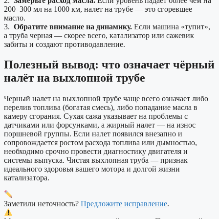
2.
Замерьте расход масла.
Если уровень падает более чем на
200–300 мл на 1000 км, налет на трубе — это сгоревшее
масло.
3.
Обратите внимание на динамику.
Если машина «тупит»,
а труба черная — скорее всего, катализатор или сажевик
забиты и создают противодавление.
Полезный вывод: что означает чёрный
налёт на выхлопной трубе
Черный налет на выхлопной трубе чаще всего означает либо
перелив топлива (богатая смесь), либо попадание масла в
камеру сгорания. Сухая сажа указывает на проблемы с
датчиками или форсунками, а жирный налет — на износ
поршневой группы. Если налет появился внезапно и
сопровождается ростом расхода топлива или дымностью,
необходимо срочно провести диагностику двигателя и
системы выпуска. Чистая выхлопная труба — признак
идеального здоровья вашего мотора и долгой жизни
катализатора.
Заметили неточность?
Предложите исправление
.