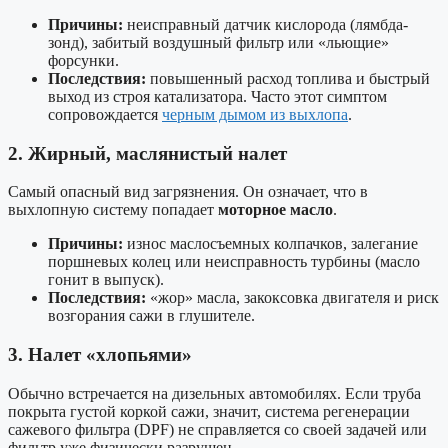
Причины:
неисправный датчик кислорода (лямбда-
зонд), забитый воздушный фильтр или «льющие»
форсунки.
Последствия:
повышенный расход топлива и быстрый
выход из строя катализатора. Часто этот симптом
сопровождается
черным дымом из выхлопа
.
2. Жирный, маслянистый налет
Самый опасный вид загрязнения. Он означает, что в
выхлопную систему попадает
моторное масло
.
Причины:
износ маслосъемных колпачков, залегание
поршневых колец или неисправность турбины (масло
гонит в выпуск).
Последствия:
«жор» масла, закоксовка двигателя и риск
возгорания сажи в глушителе.
3. Налет «хлопьями»
Обычно встречается на дизельных автомобилях. Если труба
покрыта густой коркой сажи, значит, система регенерации
сажевого фильтра (DPF) не справляется со своей задачей или
фильтр уже физически разрушен.