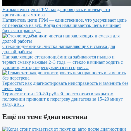
Натяжители цепи ГРМ: когда проверять и почему это
критично для мотора
Натяжитель цепи ГРМ — единственное, что удерживает цепь
от перескока на зуб. Когда он изнашивается, цепь начинает
биться о крышку…
Стеклоподъёмники: чистка направляющих и смазка для
долгой работы
Направляющие стеклоподъёмника забиваются пылью и
теряют смазку каждые 2–3 года — стекло начинает ходить с
усилием, мотор перегружается и сгорает…
Термостат: как диагностировать неисправность и заменить без
перегрева
Термостат стоит 20–80 рублей, но его отказ в закрытом
положении приводит к перегреву двигателя за 15–20 минут
езды, а в…
Ещё по теме
#диагностика