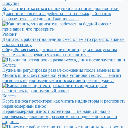
Покупка
Когда стоит отказаться от покупки авто после диагностики
Диагностика выявила дефекты — но не каждый из них
означает отказ от сделки. Главное —…
Ремонт
Двигатель работает на бедной смеси: чем это грозит клапанам
и катализатору
Обеднённая смесь догорает не в цилиндре, а в выпускном
тракте — перегревается клапан и плавится…
Колеса
Нужна ли регулировка развал-схождения после замены шин
Менять шины без проверки углов установки колёс — значит
рисковать неравномерным износом новой резины уже…
Колеса
Карта износа протектора: как читать индикаторы и распознать
неравномерный износ
Неравномерный износ протектора — первый сигнал о
проблемах с давлением, развалом или подвеской, который
видно…