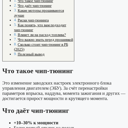
Что такое чип-тюнинг
Что даёт чип-тюнинг
Какие моторы прошиваются
лучше
Риски чип-тюнинга
Как понять, что вам подходит
чип-тюнинг
Влияет ли на расход топлива?
Что важно знать перед прошивкой
Сколько стоит чип-тюнинг в РБ
(2025)
Полезный вывод
Что такое чип-тюнинг
Это изменение заводских настроек электронного блока
управления двигателем (ЭБУ). За счёт перенастройки
параметров впрыска, наддува, момента зажигания и других —
достигается прирост мощности и крутящего момента.
Что даёт чип-тюнинг
+10–30% к мощности
Более резвый отклик на педаль