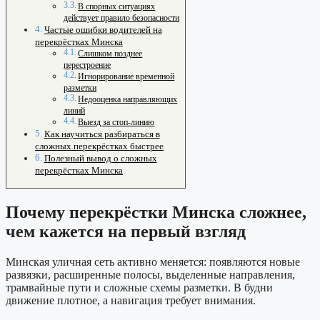
В спорных ситуациях
действует правило безопасности
Частые ошибки водителей на
перекрёстках Минска
Слишком позднее
перестроение
Игнорирование временной
разметки
Недооценка направляющих
линий
Выезд за стоп-линию
Как научиться разбираться в
сложных перекрёстках быстрее
Полезный вывод о сложных
перекрёстках Минска
Почему перекрёстки Минска сложнее,
чем кажется на первый взгляд
Минская уличная сеть активно меняется: появляются новые
развязки, расширенные полосы, выделенные направления,
трамвайные пути и сложные схемы разметки. В будни
движение плотное, а навигация требует внимания.