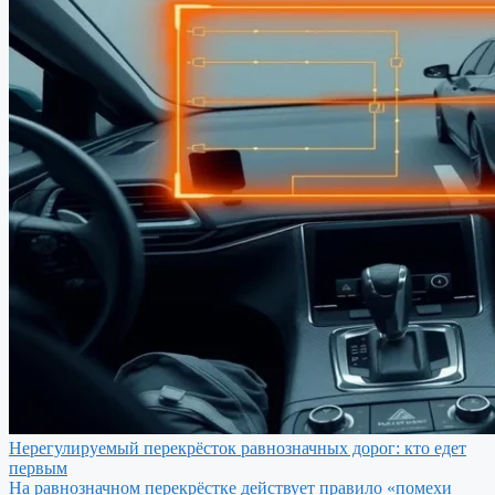
Нерегулируемый перекрёсток равнозначных дорог: кто едет
первым
На равнозначном перекрёстке действует правило «помехи