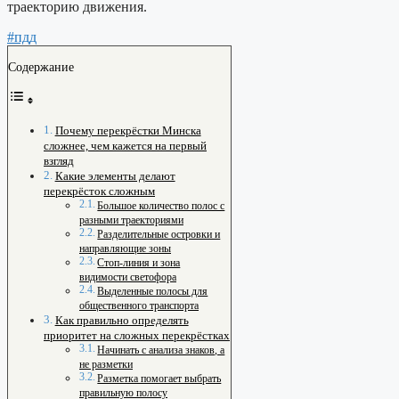
траекторию движения.
#пдд
Содержание
Почему перекрёстки Минска
сложнее, чем кажется на первый
взгляд
Какие элементы делают
перекрёсток сложным
Большое количество полос с
разными траекториями
Разделительные островки и
направляющие зоны
Стоп-линия и зона
видимости светофора
Выделенные полосы для
общественного транспорта
Как правильно определять
приоритет на сложных перекрёстках
Начинать с анализа знаков, а
не разметки
Разметка помогает выбрать
правильную полосу