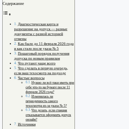
Содержание
Диагностическая карта и
разрешение на допуск — разные
документы с разной историей
отмены
Как было до 11 февраля 2026 года
и как стало после указа № 5
Пошаговый порядок получения
допуска по новым правилам
Что путают чаще всего
Что сделать в первую очередь,
если ваш техосмотр на подходе
Частые вопросы
Нужно ли всё-таки иметь при
себе что-то на бумаге после 11
февраля 2026 года?
Изменилась ли
периодичность самого
техосмотра из-за указа № 5?
Что делать, если станция
отказывается оформить допуск
онлайн?
Источники