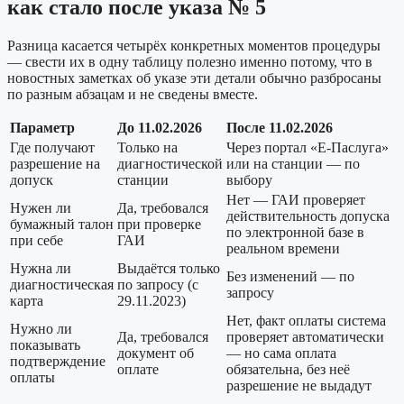
как стало после указа № 5
Разница касается четырёх конкретных моментов процедуры
— свести их в одну таблицу полезно именно потому, что в
новостных заметках об указе эти детали обычно разбросаны
по разным абзацам и не сведены вместе.
Параметр
До 11.02.2026
После 11.02.2026
Где получают
Только на
Через портал «Е-Паслуга»
разрешение на
диагностической
или на станции — по
допуск
станции
выбору
Нет — ГАИ проверяет
Нужен ли
Да, требовался
действительность допуска
бумажный талон
при проверке
по электронной базе в
при себе
ГАИ
реальном времени
Нужна ли
Выдаётся только
Без изменений — по
диагностическая
по запросу (с
запросу
карта
29.11.2023)
Нет, факт оплаты система
Нужно ли
Да, требовался
проверяет автоматически
показывать
документ об
— но сама оплата
подтверждение
оплате
обязательна, без неё
оплаты
разрешение не выдадут