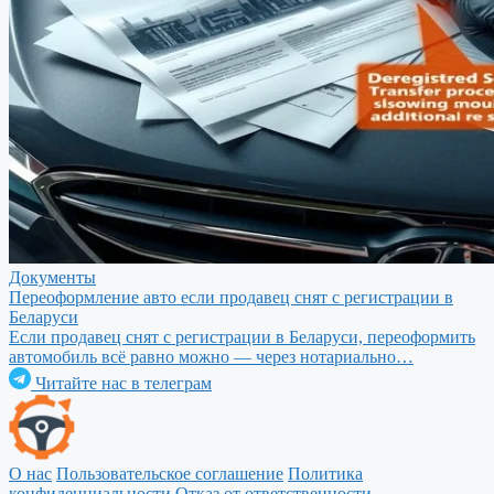
Документы
Переоформление авто если продавец снят с регистрации в
Беларуси
Если продавец снят с регистрации в Беларуси, переоформить
автомобиль всё равно можно — через нотариально…
Читайте нас в телеграм
О нас
Пользовательское соглашение
Политика
конфиденциальности
Отказ от ответственности