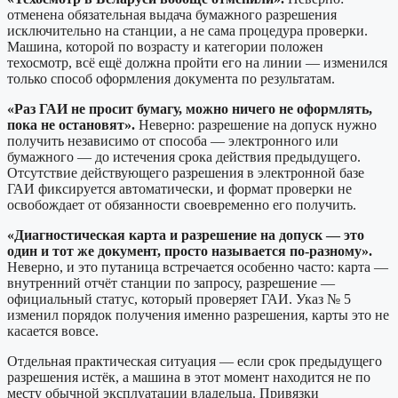
отменена обязательная выдача бумажного разрешения
исключительно на станции, а не сама процедура проверки.
Машина, которой по возрасту и категории положен
техосмотр, всё ещё должна пройти его на линии — изменился
только способ оформления документа по результатам.
«Раз ГАИ не просит бумагу, можно ничего не оформлять,
пока не остановят».
Неверно: разрешение на допуск нужно
получить независимо от способа — электронного или
бумажного — до истечения срока действия предыдущего.
Отсутствие действующего разрешения в электронной базе
ГАИ фиксируется автоматически, и формат проверки не
освобождает от обязанности своевременно его получить.
«Диагностическая карта и разрешение на допуск — это
один и тот же документ, просто называется по-разному».
Неверно, и это путаница встречается особенно часто: карта —
внутренний отчёт станции по запросу, разрешение —
официальный статус, который проверяет ГАИ. Указ № 5
изменил порядок получения именно разрешения, карты это не
касается вовсе.
Отдельная практическая ситуация — если срок предыдущего
разрешения истёк, а машина в этот момент находится не по
месту обычной эксплуатации владельца. Привязки