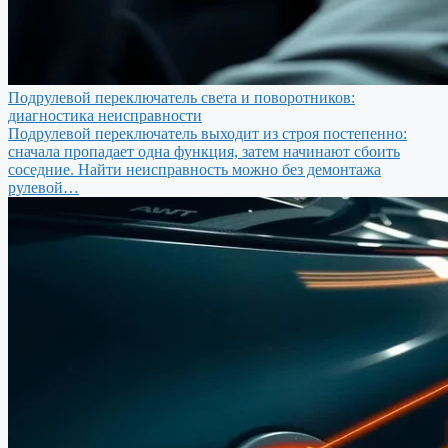
Подрулевой переключатель света и поворотников:
диагностика неисправности
Подрулевой переключатель выходит из строя постепенно:
сначала пропадает одна функция, затем начинают сбоить
соседние. Найти неисправность можно без демонтажа
рулевой…