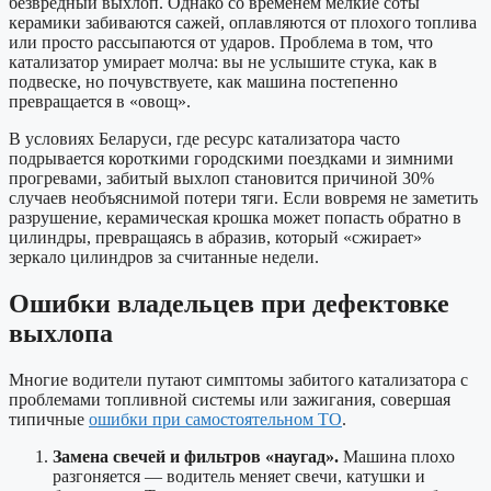
безвредный выхлоп. Однако со временем мелкие соты
керамики забиваются сажей, оплавляются от плохого топлива
или просто рассыпаются от ударов. Проблема в том, что
катализатор умирает молча: вы не услышите стука, как в
подвеске, но почувствуете, как машина постепенно
превращается в «овощ».
В условиях Беларуси, где ресурс катализатора часто
подрывается короткими городскими поездками и зимними
прогревами, забитый выхлоп становится причиной 30%
случаев необъяснимой потери тяги. Если вовремя не заметить
разрушение, керамическая крошка может попасть обратно в
цилиндры, превращаясь в абразив, который «сжирает»
зеркало цилиндров за считанные недели.
Ошибки владельцев при дефектовке
выхлопа
Многие водители путают симптомы забитого катализатора с
проблемами топливной системы или зажигания, совершая
типичные
ошибки при самостоятельном ТО
.
Замена свечей и фильтров «наугад».
Машина плохо
разгоняется — водитель меняет свечи, катушки и