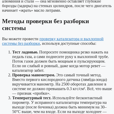
алюминия и стали — она мгновенно оставляет глубокие
борозды (задиры) на стенках цилиндров, после чего двигатель
начинает «жрать» масло литрами.
Методы проверки без разборки
системы
Вы можете провести
проверку катализатора и выхлопной
системы без разборки
, используя доступные способы:
Тест ладонью.
Попросите помощника резко нажать на
педаль газа, а сами поднесите руку к выхлопной трубе.
Поток газов должен быть мощным и пульсирующим.
Если он слабый и ровный, даже когда мотор ревет —
катализатор забит.
Проверка манометром.
Это самый точный метод.
Вместо первого кислородного датчика (лямбда-зонда)
вкручивается манометр. На 2500 оборотах давление в
системе не должно превышать 0.3 кгс/см². Всё, что выше
— признак «пробки».
Температурный тест.
Используйте бесконтактный
пирометр. У исправного катализатора температура на
выходе (после бочонка) должна быть минимум на 30–
50°C выше, чем на входе. Если на выходе холоднее —