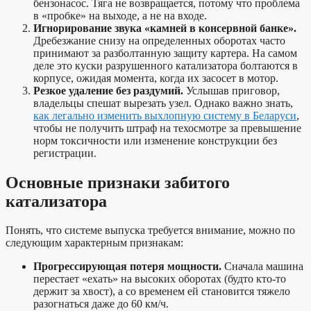
бензонасос. Тяга не возвращается, потому что проблема
в «пробке» на выходе, а не на входе.
Игнорирование звука «камней в консервной банке».
Дребезжание снизу на определенных оборотах часто
принимают за разболтанную защиту картера. На самом
деле это куски разрушенного катализатора болтаются в
корпусе, ожидая момента, когда их засосет в мотор.
Резкое удаление без раздумий.
Услышав приговор,
владельцы спешат вырезать узел. Однако важно знать,
как легально изменить выхлопную систему в Беларуси
,
чтобы не получить штраф на техосмотре за превышение
норм токсичности или изменение конструкции без
регистрации.
Основные признаки забитого
катализатора
Понять, что системе выпуска требуется внимание, можно по
следующим характерным признакам:
Прогрессирующая потеря мощности.
Сначала машина
перестает «ехать» на высоких оборотах (будто кто-то
держит за хвост), а со временем ей становится тяжело
разогнаться даже до 60 км/ч.