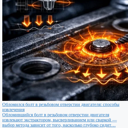
Обломился болт в резьбовом отверстии двигателя: способы
извлечения
Обломившийся болт в резьбовом отверстии двигателя
извлекают экстрактором, высверливанием или сваркой —
выбор метода зависит от того, насколько глубоко сидит…