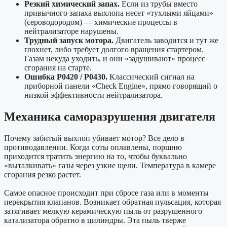
Резкий химический запах.
Если из трубы вместо
привычного запаха выхлопа несет «тухлыми яйцами»
(сероводородом) — химические процессы в
нейтрализаторе нарушены.
Трудный запуск мотора.
Двигатель заводится и тут же
глохнет, либо требует долгого вращения стартером.
Газам некуда уходить, и они «задушивают» процесс
сгорания на старте.
Ошибка P0420 / P0430.
Классический сигнал на
приборной панели «Check Engine», прямо говорящий о
низкой эффективности нейтрализатора.
Механика саморазрушения двигателя
Почему забитый выхлоп убивает мотор? Все дело в
противодавлении. Когда соты оплавлены, поршню
приходится тратить энергию на то, чтобы буквально
«выталкивать» газы через узкие щели. Температура в камере
сгорания резко растет.
Самое опасное происходит при сбросе газа или в моменты
перекрытия клапанов. Возникает обратная пульсация, которая
затягивает мелкую керамическую пыль от разрушенного
катализатора обратно в цилиндры. Эта пыль тверже