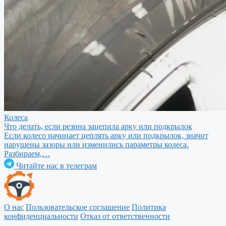
Колеса
Что делать, если резина зацепила арку или подкрылок
Если колесо начинает цеплять арку или подкрылок, значит
нарушены зазоры или изменились параметры колеса.
Разбираем,…
Читайте нас в телеграм
О нас
Пользовательское соглашение
Политика
конфиденциальности
Отказ от ответственности