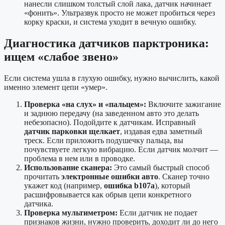
нанесли слишком толстый слой лака, датчик начинает
«фонить». Ультразвук просто не может пробиться через
корку краски, и система уходит в вечную ошибку.
Диагностика датчиков парктроника:
ищем «слабое звено»
Если система ушла в глухую ошибку, нужно вычислить, какой
именно элемент цепи «умер».
Проверка «на слух» и «пальцем»:
Включите зажигание
и заднюю передачу (на заведенном авто это делать
небезопасно). Подойдите к датчикам. Исправный
датчик парковки щелкает
, издавая едва заметный
треск. Если приложить подушечку пальца, вы
почувствуете легкую вибрацию. Если датчик молчит —
проблема в нем или в проводке.
Использование сканера:
Это самый быстрый способ
прочитать
электронные ошибки авто
. Сканер точно
укажет код (например,
ошибка b107a
), который
расшифровывается как обрыв цепи конкретного
датчика.
Проверка мультиметром:
Если датчик не подает
признаков жизни, нужно проверить, доходит ли до него