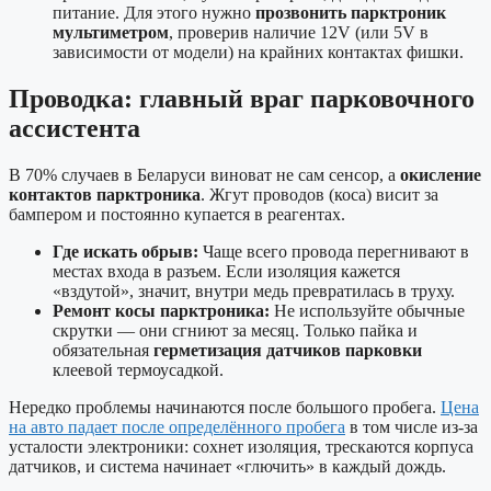
питание. Для этого нужно
прозвонить парктроник
мультиметром
, проверив наличие 12V (или 5V в
зависимости от модели) на крайних контактах фишки.
Проводка: главный враг парковочного
ассистента
В 70% случаев в Беларуси виноват не сам сенсор, а
окисление
контактов парктроника
. Жгут проводов (коса) висит за
бампером и постоянно купается в реагентах.
Где искать обрыв:
Чаще всего провода перегнивают в
местах входа в разъем. Если изоляция кажется
«вздутой», значит, внутри медь превратилась в труху.
Ремонт косы парктроника:
Не используйте обычные
скрутки — они сгниют за месяц. Только пайка и
обязательная
герметизация датчиков парковки
клеевой термоусадкой.
Нередко проблемы начинаются после большого пробега.
Цена
на авто падает после определённого пробега
в том числе из-за
усталости электроники: сохнет изоляция, трескаются корпуса
датчиков, и система начинает «глючить» в каждый дождь.