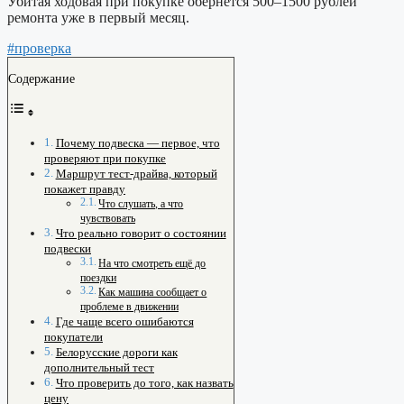
Убитая ходовая при покупке обернётся 500–1500 рублей
ремонта уже в первый месяц.
#проверка
Содержание
Почему подвеска — первое, что
проверяют при покупке
Маршрут тест-драйва, который
покажет правду
Что слушать, а что
чувствовать
Что реально говорит о состоянии
подвески
На что смотреть ещё до
поездки
Как машина сообщает о
проблеме в движении
Где чаще всего ошибаются
покупатели
Белорусские дороги как
дополнительный тест
Что проверить до того, как назвать
цену