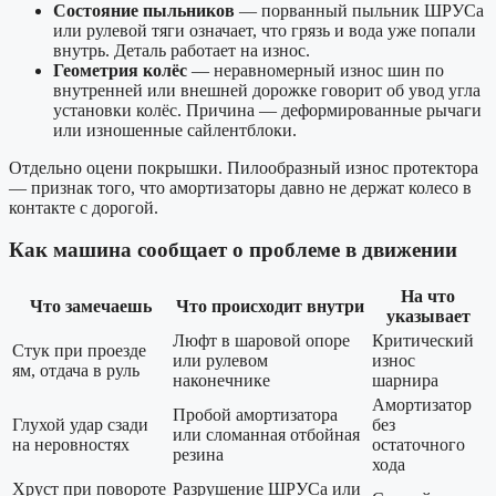
Состояние пыльников
— порванный пыльник ШРУСа
или рулевой тяги означает, что грязь и вода уже попали
внутрь. Деталь работает на износ.
Геометрия колёс
— неравномерный износ шин по
внутренней или внешней дорожке говорит об увод угла
установки колёс. Причина — деформированные рычаги
или изношенные сайлентблоки.
Отдельно оцени покрышки. Пилообразный износ протектора
— признак того, что амортизаторы давно не держат колесо в
контакте с дорогой.
Как машина сообщает о проблеме в движении
На что
Что замечаешь
Что происходит внутри
указывает
Люфт в шаровой опоре
Критический
Стук при проезде
или рулевом
износ
ям, отдача в руль
наконечнике
шарнира
Амортизатор
Пробой амортизатора
Глухой удар сзади
без
или сломанная отбойная
на неровностях
остаточного
резина
хода
Хруст при повороте
Разрушение ШРУСа или