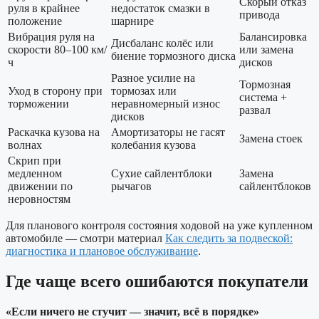
Скорый отказ
руля в крайнее
недостаток смазки в
привода
положение
шарнире
Вибрация руля на
Балансировка
Дисбаланс колёс или
скорости 80–100 км/
или замена
биение тормозного диска
ч
дисков
Разное усилие на
Тормозная
Уход в сторону при
тормозах или
система +
торможении
неравномерный износ
развал
дисков
Раскачка кузова на
Амортизаторы не гасят
Замена стоек
волнах
колебания кузова
Скрип при
медленном
Сухие сайлентблоки
Замена
движении по
рычагов
сайлентблоков
неровностям
Для планового контроля состояния ходовой на уже купленном
автомобиле — смотри материал
Как следить за подвеской:
диагностика и плановое обслуживание
.
Где чаще всего ошибаются покупатели
«Если ничего не стучит — значит, всё в порядке»