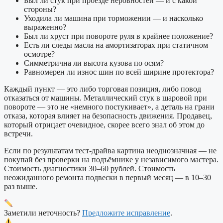
Был ли стук при проезде неровностей — и с какой
стороны?
Уходила ли машина при торможении — и насколько
выраженно?
Был ли хруст при повороте руля в крайнее положение?
Есть ли следы масла на амортизаторах при статичном
осмотре?
Симметрична ли высота кузова по осям?
Равномерен ли износ шин по всей ширине протектора?
Каждый пункт — это либо торговая позиция, либо повод
отказаться от машины. Металлический стук в шаровой при
повороте — это не «немного постукивает», а деталь на грани
отказа, которая влияет на безопасность движения. Продавец,
который отрицает очевидное, скорее всего знал об этом до
встречи.
Если по результатам тест-драйва картина неоднозначная — не
покупай без проверки на подъёмнике у независимого мастера.
Стоимость диагностики 30–60 рублей. Стоимость
неожиданного ремонта подвески в первый месяц — в 10–30
раз выше.
Заметили неточность?
Предложите исправление
.