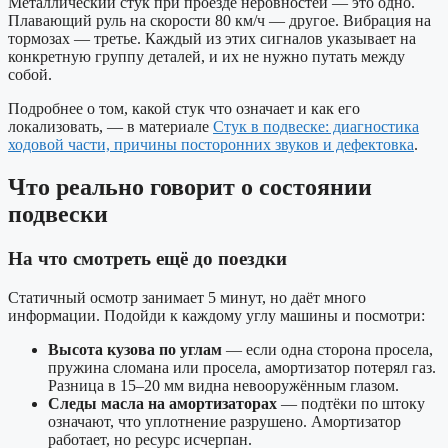
Металлический стук при проезде неровностей — это одно.
Плавающий руль на скорости 80 км/ч — другое. Вибрация на
тормозах — третье. Каждый из этих сигналов указывает на
конкретную группу деталей, и их не нужно путать между
собой.
Подробнее о том, какой стук что означает и как его
локализовать, — в материале
Стук в подвеске: диагностика
ходовой части, причины посторонних звуков и дефектовка
.
Что реально говорит о состоянии
подвески
На что смотреть ещё до поездки
Статичный осмотр занимает 5 минут, но даёт много
информации. Подойди к каждому углу машины и посмотри:
Высота кузова по углам
— если одна сторона просела,
пружина сломана или просела, амортизатор потерял газ.
Разница в 15–20 мм видна невооружённым глазом.
Следы масла на амортизаторах
— подтёки по штоку
означают, что уплотнение разрушено. Амортизатор
работает, но ресурс исчерпан.