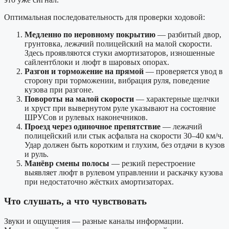
Оптимальная последовательность для проверки ходовой:
Медленно по неровному покрытию
— разбитый двор,
грунтовка, лежачий полицейский на малой скорости.
Здесь проявляются стуки амортизаторов, изношенные
сайлентблоки и люфт в шаровых опорах.
Разгон и торможение на прямой
— проверяется увод в
сторону при торможении, вибрация руля, поведение
кузова при разгоне.
Повороты на малой скорости
— характерные щелчки
и хруст при вывернутом руле указывают на состояние
ШРУСов и рулевых наконечников.
Проезд через одиночное препятствие
— лежачий
полицейский или стык асфальта на скорости 30–40 км/ч.
Удар должен быть коротким и глухим, без отдачи в кузов
и руль.
Манёвр смены полосы
— резкий перестроение
выявляет люфт в рулевом управлении и раскачку кузова
при недостаточно жёстких амортизаторах.
Что слушать, а что чувствовать
Звуки и ощущения — разные каналы информации.