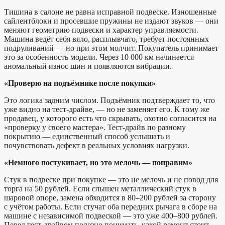
Тишина в салоне не равна исправной подвеске. Изношенные
сайлентблоки и просевшие пружины не издают звуков — они
меняют геометрию подвески и характер управляемости.
Машина ведёт себя вяло, расплывчато, требует постоянных
подруливаний — но при этом молчит. Покупатель принимает
это за особенность модели. Через 10 000 км начинается
аномальный износ шин и появляются вибрации.
«Проверю на подъёмнике после покупки»
Это логика задним числом. Подъёмник подтверждает то, что
уже видно на тест-драйве, — но не заменяет его. К тому же
продавец, у которого есть что скрывать, охотно согласится на
«проверку у своего мастера». Тест-драйв по разному
покрытию — единственный способ услышать и
почувствовать дефект в реальных условиях нагрузки.
«Немного постукивает, но это мелочь — поправим»
Стук в подвеске при покупке — это не мелочь и не повод для
торга на 50 рублей. Если слышен металлический стук в
шаровой опоре, замена обходится в 80–200 рублей за сторону
с учётом работы. Если стучат оба передних рычага в сборе на
машине с независимой подвеской — это уже 400–800 рублей.
Перед тест-драйвом полезно понимать, какой ремонт стоит