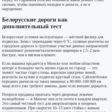
сколько, чтобы оценивать находки в деньгах, а не в
ощущениях.
Белорусские дороги как
дополнительный тест
Белорусские условия эксплуатации — жёсткий фильтр для
подвески. Зима с перепадами через 0 °C, соляные реагенты на
городских дорогах и грунтовые участки дачных направлений
изнашивают резинометаллические шарниры в 1,5–2 раза
быстрее, чем в мягком климате.
Если машина продаётся в Минске или любом областном
центре и большую часть жизни ездила по городу — это
значит: частые старт-стопы, короткие прогревы зимой,
реагенты на кузове и подвеске круглый сезон. Сайлентблоки
передних рычагов на таких машинах к 80 000–100 000 км
чаще всего уже требуют замены, даже если внешне держатся.
Попроси продавца проехать через дворовые лежачие
полицейские — в Минске они есть почти в каждом квартале.
Это самый честный тест для амортизаторов и опорных
подшипников. При скорости 10–15 км/ч стойка с живым