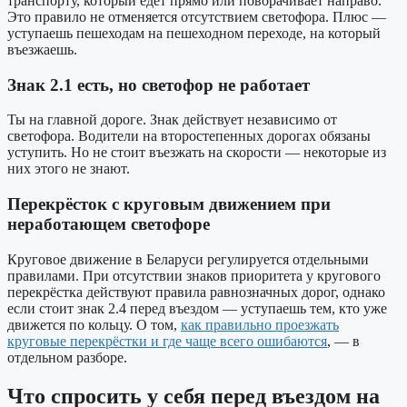
транспорту, который едет прямо или поворачивает направо.
Это правило не отменяется отсутствием светофора. Плюс —
уступаешь пешеходам на пешеходном переходе, на который
въезжаешь.
Знак 2.1 есть, но светофор не работает
Ты на главной дороге. Знак действует независимо от
светофора. Водители на второстепенных дорогах обязаны
уступить. Но не стоит въезжать на скорости — некоторые из
них этого не знают.
Перекрёсток с круговым движением при
неработающем светофоре
Круговое движение в Беларуси регулируется отдельными
правилами. При отсутствии знаков приоритета у кругового
перекрёстка действуют правила равнозначных дорог, однако
если стоит знак 2.4 перед въездом — уступаешь тем, кто уже
движется по кольцу. О том,
как правильно проезжать
круговые перекрёстки и где чаще всего ошибаются
, — в
отдельном разборе.
Что спросить у себя перед въездом на