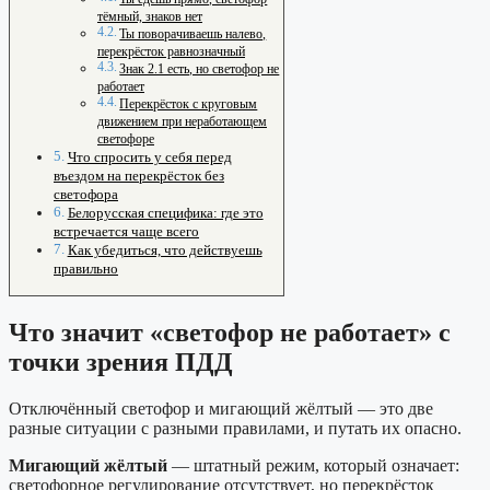
тёмный, знаков нет
Ты поворачиваешь налево,
перекрёсток равнозначный
Знак 2.1 есть, но светофор не
работает
Перекрёсток с круговым
движением при неработающем
светофоре
Что спросить у себя перед
въездом на перекрёсток без
светофора
Белорусская специфика: где это
встречается чаще всего
Как убедиться, что действуешь
правильно
Что значит «светофор не работает» с
точки зрения ПДД
Отключённый светофор и мигающий жёлтый — это две
разные ситуации с разными правилами, и путать их опасно.
Мигающий жёлтый
— штатный режим, который означает:
светофорное регулирование отсутствует, но перекрёсток