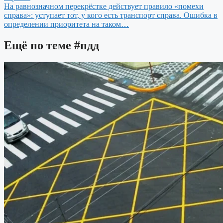
На равнозначном перекрёстке действует правило «помехи
справа»: уступает тот, у кого есть транспорт справа. Ошибка в
определении приоритета на таком…
Ещё по теме
#пдд