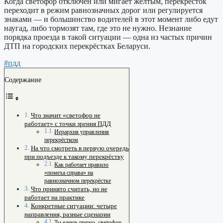
Когда светофор отключён или мигает жёлтым, перекрёсток
переходит в режим равнозначных дорог или регулируется
знаками — и большинство водителей в этот момент либо едут
наугад, либо тормозят там, где это не нужно. Незнание
порядка проезда в такой ситуации — одна из частых причин
ДТП на городских перекрёстках Беларуси.
#пдд
Содержание
Что значит «светофор не
работает» с точки зрения ПДД
Иерархия управления
перекрёстком
На что смотреть в первую очередь
при подъезде к такому перекрёстку
Как работает правило
«помеха справа» на
равнозначном перекрёстке
Что принято считать, но не
работает на практике
Конкретные ситуации: четыре
направления, разные сценарии
Ты едешь прямо, светофор