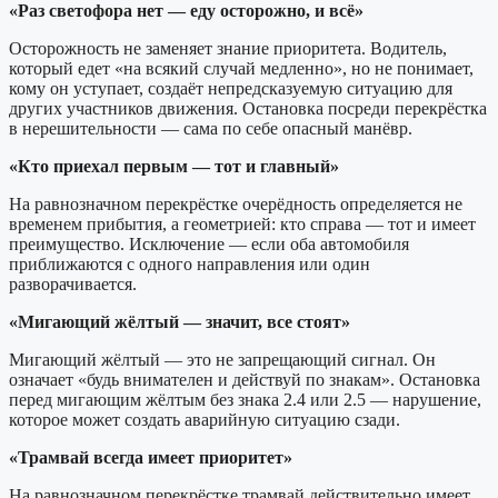
«Раз светофора нет — еду осторожно, и всё»
Осторожность не заменяет знание приоритета. Водитель,
который едет «на всякий случай медленно», но не понимает,
кому он уступает, создаёт непредсказуемую ситуацию для
других участников движения. Остановка посреди перекрёстка
в нерешительности — сама по себе опасный манёвр.
«Кто приехал первым — тот и главный»
На равнозначном перекрёстке очерёдность определяется не
временем прибытия, а геометрией: кто справа — тот и имеет
преимущество. Исключение — если оба автомобиля
приближаются с одного направления или один
разворачивается.
«Мигающий жёлтый — значит, все стоят»
Мигающий жёлтый — это не запрещающий сигнал. Он
означает «будь внимателен и действуй по знакам». Остановка
перед мигающим жёлтым без знака 2.4 или 2.5 — нарушение,
которое может создать аварийную ситуацию сзади.
«Трамвай всегда имеет приоритет»
На равнозначном перекрёстке трамвай действительно имеет