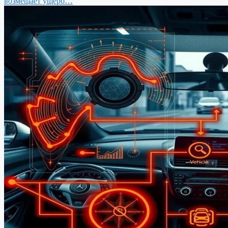
возмещает ущерб…