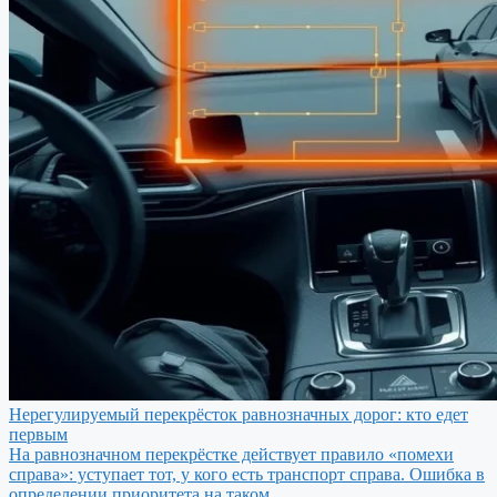
Нерегулируемый перекрёсток равнозначных дорог: кто едет
первым
На равнозначном перекрёстке действует правило «помехи
справа»: уступает тот, у кого есть транспорт справа. Ошибка в
определении приоритета на таком…