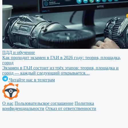
ПДД и обучение
Как проходит экзамен в ГАИ в 2026 году: теория, площадка,
город
Экзамен в ГАИ состоит из трёх этапов: теория, площадка и
город — каждый следующий открывается…
Читайте нас в телеграм
О нас
Пользовательское соглашение
Политика
конфиденциальности
Отказ от ответственности