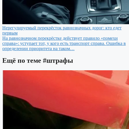
Нерегулируемый перекрёсток равнозначных дорог: кто едет
первым
На равнозначном перекрёстке действует правило «помехи
справа»: уступает тот, у кого есть транспорт справа. Ошибка в
определении приоритета на таком…
Ещё по теме
#штрафы