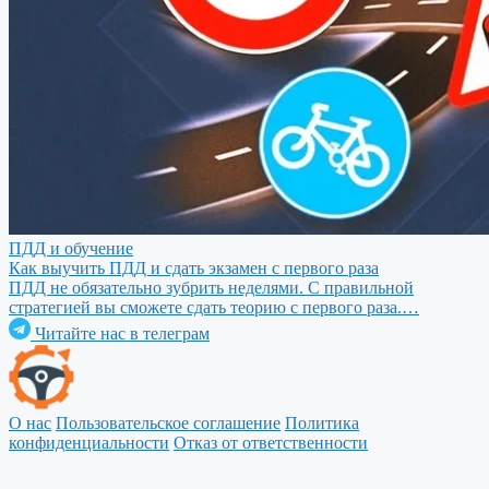
ПДД и обучение
Как выучить ПДД и сдать экзамен с первого раза
ПДД не обязательно зубрить неделями. С правильной
стратегией вы сможете сдать теорию с первого раза.…
Читайте нас в телеграм
О нас
Пользовательское соглашение
Политика
конфиденциальности
Отказ от ответственности