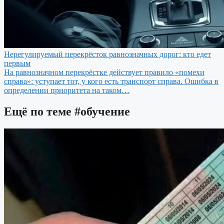
Нерегулируемый перекрёсток равнозначных дорог: кто едет
первым
На равнозначном перекрёстке действует правило «помехи
справа»: уступает тот, у кого есть транспорт справа. Ошибка в
определении приоритета на таком…
Ещё по теме
#обучение