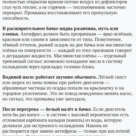
полностью открытом краном потоке воздух из дефлекторов
стал чуть теплее, а не горячим — теплообменник частично
перекрыт. Промывка восстанавливает его пропускную
способность.
В расширительном бачке видна ржавчина, муть или
хлопья.
Антифриз должен быть прозрачным — ярко-зелёным,
красным или синим в зависимости от типа. Помутнение,
тёмный оттенок, рыжий осадок на дне бачка или маслянистая
плёнка на поверхности — каждый из этих признаков говорит
о деградации жидкости. Маслянистая плёнка — отдельный
тревожный сигнал: возможно попадание масла в систему
охлаждения через прокладку головки блока.
Водяной насос работает шумнее обычного.
Лёгкий свист
или шорох из зоны помпы при работе двигателя —
абразивные частицы из осадка попали на крыльчатку и на
торцевое уплотнение. Это не повод немедленно менять насос,
но сигнал, что промывка уже запоздала.
После перегрева — белый налёт в бачке.
Если двигатель
хотя бы раз кипел — в системе с высокой вероятностью есть
отложения карбоната кальция (накипь) из воды, которую
доливали для экстренного охлаждения. Накипь не
растворяется при замене антифриза — только при кислотной