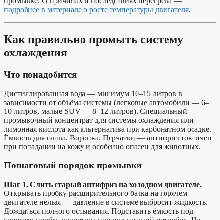
промывке. О причинах и последствиях перегрева —
подробнее в материале о росте температуры двигателя
.
Как правильно промыть систему
охлаждения
Что понадобится
Дистиллированная вода — минимум 10–15 литров в
зависимости от объёма системы (легковые автомобили — 6–
10 литров, малые SUV — 8–12 литров). Специальный
промывочный концентрат для системы охлаждения или
лимонная кислота как альтернатива при карбонатном осадке.
Ёмкость для слива. Воронка. Перчатки — антифриз токсичен
при попадании на кожу и особенно опасен для животных.
Пошаговый порядок промывки
Шаг 1. Слить старый антифриз на холодном двигателе.
Открывать пробку расширительного бачка на горячем
двигателе нельзя — давление в системе выбросит жидкость.
Дождаться полного остывания. Подставить ёмкость под
сливную пробку радиатора или под нижний патрубок. На