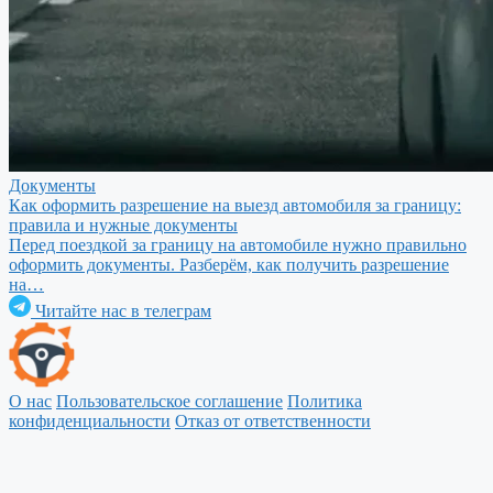
Документы
Как оформить разрешение на выезд автомобиля за границу:
правила и нужные документы
Перед поездкой за границу на автомобиле нужно правильно
оформить документы. Разберём, как получить разрешение
на…
Читайте нас в телеграм
О нас
Пользовательское соглашение
Политика
конфиденциальности
Отказ от ответственности