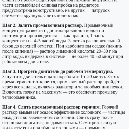
части автомобилей сливная пробка на радиаторе
предусмотрена конструктивно, на других — патрубок
снимается вручную. Слить полностью.
Шаг 2. Залить промывочный раствор.
Промывочный
концентрат развести с дистиллированной водой по
инструкции производителя — как правило, 1 часть
концентрата на 4–5 частей воды. Залить в расширительный
бачок до верхней отметки. При карбонатном осадке (накипь
после кипения) — раствор лимонной кислоты: 20–30 г на
литр воды, выдержка в системе — не более 40–60 минут при
работающем двигателе.
Шаг 3. Прогреть двигатель до рабочей температуры.
Запустить двигатель и дать поработать 15–20 минут. За это
время термостат откроется, промывочный раствор пройдёт
через все каналы, включая радиатор и теплообменник печки.
Включить печку на максимум — это обеспечит промывку
теплообменника.
Шаг 4. Слить промывочный раствор горячим.
Горячий
раствор вымывает осадок эффективнее холодного — частицы
находятся во взвешенном состоянии. Слить сразу после
остановки двигателя, не давая остыть. Осмотреть слитую
жидкость: если она тёмная с хлопьями — промывку