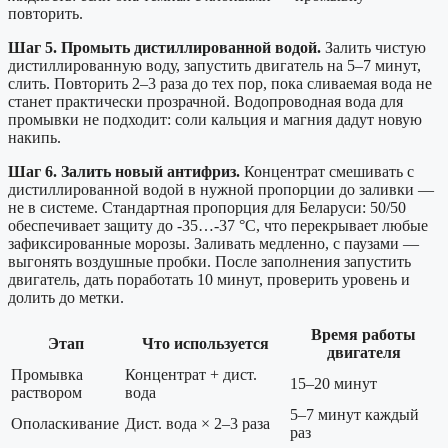
повторить.
Шаг 5. Промыть дистиллированной водой.
Залить чистую
дистиллированную воду, запустить двигатель на 5–7 минут,
слить. Повторить 2–3 раза до тех пор, пока сливаемая вода не
станет практически прозрачной. Водопроводная вода для
промывки не подходит: соли кальция и магния дадут новую
накипь.
Шаг 6. Залить новый антифриз.
Концентрат смешивать с
дистиллированной водой в нужной пропорции до заливки —
не в системе. Стандартная пропорция для Беларуси: 50/50
обеспечивает защиту до -35…-37 °C, что перекрывает любые
зафиксированные морозы. Заливать медленно, с паузами —
выгонять воздушные пробки. После заполнения запустить
двигатель, дать поработать 10 минут, проверить уровень и
долить до метки.
Время работы
Этап
Что используется
двигателя
Промывка
Концентрат + дист.
15–20 минут
раствором
вода
5–7 минут каждый
Ополаскивание
Дист. вода × 2–3 раза
раз