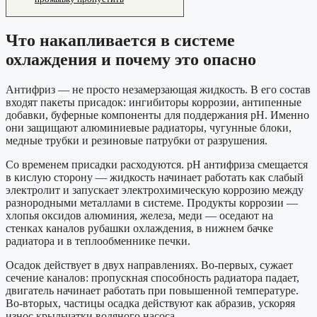
Что накапливается в системе
охлаждения и почему это опасно
Антифриз — не просто незамерзающая жидкость. В его состав
входят пакеты присадок: ингибиторы коррозии, антипенные
добавки, буферные компоненты для поддержания pH. Именно
они защищают алюминиевые радиаторы, чугунные блоки,
медные трубки и резиновые патрубки от разрушения.
Со временем присадки расходуются. pH антифриза смещается
в кислую сторону — жидкость начинает работать как слабый
электролит и запускает электрохимическую коррозию между
разнородными металлами в системе. Продукты коррозии —
хлопья оксидов алюминия, железа, меди — оседают на
стенках каналов рубашки охлаждения, в нижнем бачке
радиатора и в теплообменнике печки.
Осадок действует в двух направлениях. Во-первых, сужает
сечение каналов: пропускная способность радиатора падает,
двигатель начинает работать при повышенной температуре.
Во-вторых, частицы осадка действуют как абразив, ускоряя
износ крыльчатки водяного насоса.