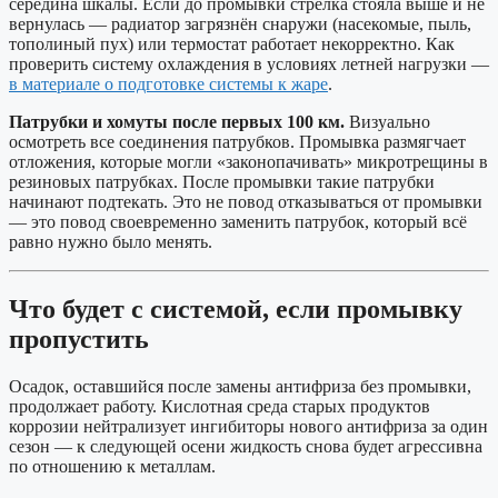
середина шкалы. Если до промывки стрелка стояла выше и не
вернулась — радиатор загрязнён снаружи (насекомые, пыль,
тополиный пух) или термостат работает некорректно. Как
проверить систему охлаждения в условиях летней нагрузки —
в материале о подготовке системы к жаре
.
Патрубки и хомуты после первых 100 км.
Визуально
осмотреть все соединения патрубков. Промывка размягчает
отложения, которые могли «законопачивать» микротрещины в
резиновых патрубках. После промывки такие патрубки
начинают подтекать. Это не повод отказываться от промывки
— это повод своевременно заменить патрубок, который всё
равно нужно было менять.
Что будет с системой, если промывку
пропустить
Осадок, оставшийся после замены антифриза без промывки,
продолжает работу. Кислотная среда старых продуктов
коррозии нейтрализует ингибиторы нового антифриза за один
сезон — к следующей осени жидкость снова будет агрессивна
по отношению к металлам.