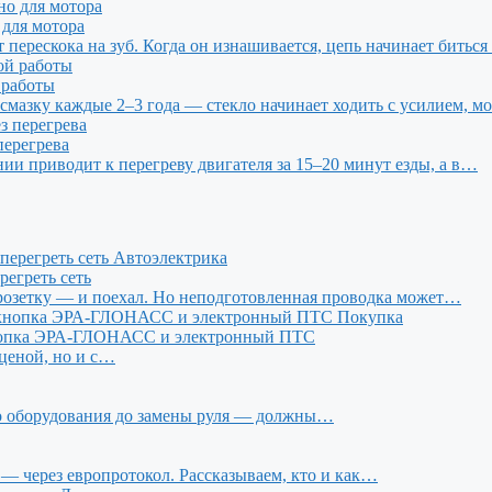
 для мотора
 перескока на зуб. Когда он изнашивается, цепь начинает бить
 работы
азку каждые 2–3 года — стекло начинает ходить с усилием, мо
перегрева
нии приводит к перегреву двигателя за 15–20 минут езды, а в…
Автоэлектрика
регреть сеть
 розетку — и поехал. Но неподготовленная проводка может…
Покупка
, кнопка ЭРА-ГЛОНАСС и электронный ПТС
 ценой, но и с…
го оборудования до замены руля — должны…
 через европротокол. Рассказываем, кто и как…