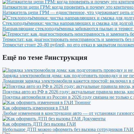
Натяжители цепи ГРМ: когда проверять и почему это критично
Натяжитель цепи ГРМ — единственное, что удерживает цепь от
Стеклоподъёмники: чистка направляющих и смазка для долгой
Направляющие стеклоподъёмника забиваются пылью и теряют см
Термостат: как диагностировать неисправность и заменить без 
Термостат стоит 20–80 рублей, но его отказ в закрытом положе
Ещё по теме
#инструкция
Зарядка электромобиля дома: как подготовить проводку и не пе
Домашняя зарядка электромобиля кажется простой: включил в
Покупка авто из РФ в 2026 году: актуальные правила ввоза
Покупка автомобиля из России в 2026 году связана не только с
Тюнинг
Как оформить изменения в ГАИ
Любые изменения в конструкции авто — от установки газово
Документы
Как оформить ДТП без вызова ГАИ
Небольшое ДТП можно оформить без вызова сотрудников ГАИ —