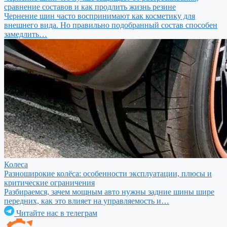
сравнение составов и как продлить жизнь резине
Чернение шин часто воспринимают как косметику для
внешнего вида. Но правильно подобранный состав способен
замедлить…
Колеса
Разноширокие колёса: особенности эксплуатации, плюсы и
критические ограничения
Разбираемся, зачем мощным авто нужны задние шины шире
передних, как это влияет на управляемость и…
Читайте нас в телеграм