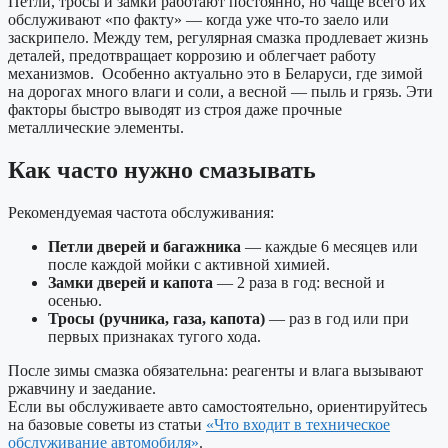
Петли, тросы и замки работают постоянно, но чаще всего их
обслуживают «по факту» — когда уже что-то заело или
заскрипело. Между тем, регулярная смазка продлевает жизнь
деталей, предотвращает коррозию и облегчает работу
механизмов. Особенно актуально это в Беларуси, где зимой
на дорогах много влаги и соли, а весной — пыль и грязь. Эти
факторы быстро выводят из строя даже прочные
металлические элементы.
Как часто нужно смазывать
Рекомендуемая частота обслуживания:
Петли дверей и багажника
— каждые 6 месяцев или
после каждой мойки с активной химией.
Замки дверей и капота
— 2 раза в год: весной и
осенью.
Тросы (ручника, газа, капота)
— раз в год или при
первых признаках тугого хода.
После зимы смазка обязательна: реагенты и влага вызывают
ржавчину и заедание.
Если вы обслуживаете авто самостоятельно, ориентируйтесь
на базовые советы из статьи
«Что входит в техническое
обслуживание автомобиля»
.