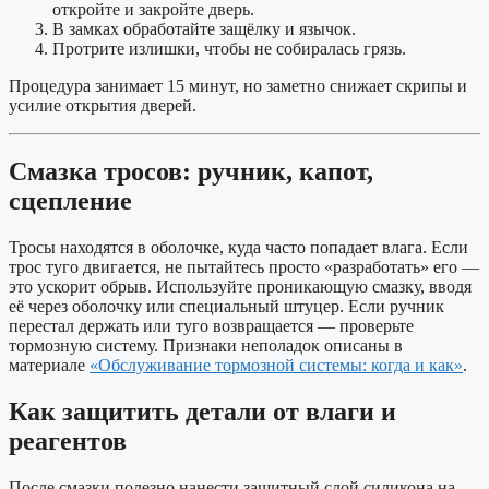
откройте и закройте дверь.
В замках обработайте защёлку и язычок.
Протрите излишки, чтобы не собиралась грязь.
Процедура занимает 15 минут, но заметно снижает скрипы и
усилие открытия дверей.
Смазка тросов: ручник, капот,
сцепление
Тросы находятся в оболочке, куда часто попадает влага. Если
трос туго двигается, не пытайтесь просто «разработать» его —
это ускорит обрыв. Используйте проникающую смазку, вводя
её через оболочку или специальный штуцер. Если ручник
перестал держать или туго возвращается — проверьте
тормозную систему. Признаки неполадок описаны в
материале
«Обслуживание тормозной системы: когда и как»
.
Как защитить детали от влаги и
реагентов
После смазки полезно нанести защитный слой силикона на