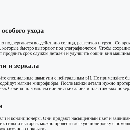
особого ухода
о подвергаются воздействию солнца, реагентов и грязи. Со вре
которые быстро выгорают под ультрафиолетом. Чтобы сохранить
ут продлить срок службы деталей и улучшить общий вид машины
и и зеркала
уйте специальные шампуни с нейтральным pH. Не применяйте б
одойдут мягкие микрофибры. После мойки детали нужно протерет
рева. Советы по комплексной чистке салона и пластиковых повер
а
ели и кондиционеры. Они придают насыщенный цвет и защищают 
стик сильно выгорел, можно провести лёгкую полировку с помощь
акокрасочного покрытия.