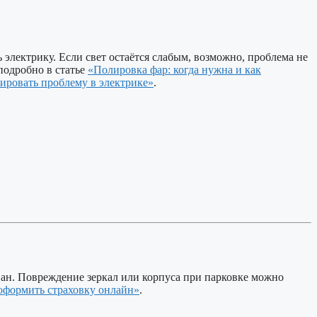
 электрику. Если свет остаётся слабым, возможно, проблема не
 подробно в статье
«Полировка фар: когда нужна и как
тировать проблему в электрике»
.
ван. Повреждение зеркал или корпуса при парковке можно
оформить страховку онлайн»
.