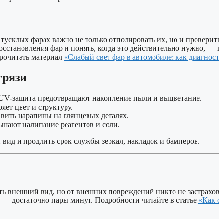
 тусклых фарах важно не только отполировать их, но и проверить
восстановления фар и понять, когда это действительно нужно, —
прочитать материал
«Слабый свет фар в автомобиле: как диагнос
грязи
UV-защита предотвращают накопление пыли и выцветание.
яет цвет и структуру.
вить царапины на глянцевых деталях.
шают налипание реагентов и соли.
ид и продлить срок службы зеркал, накладок и бамперов.
ть внешний вид, но от внешних повреждений никто не застрахо
— достаточно пары минут. Подробности читайте в статье
«Как 