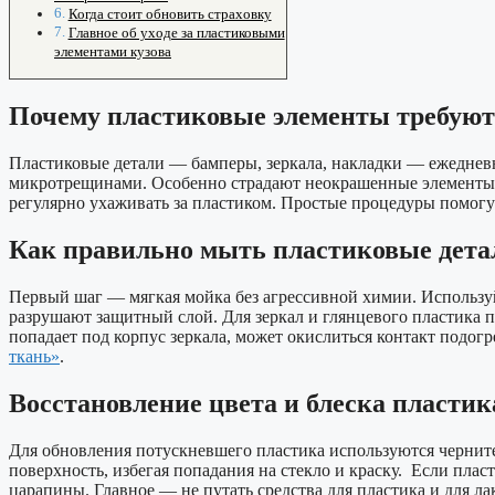
Когда стоит обновить страховку
Главное об уходе за пластиковыми
элементами кузова
Почему пластиковые элементы требуют 
Пластиковые детали — бамперы, зеркала, накладки — ежедневн
микротрещинами. Особенно страдают неокрашенные элементы, 
регулярно ухаживать за пластиком. Простые процедуры помог
Как правильно мыть пластиковые детал
Первый шаг — мягкая мойка без агрессивной химии. Использ
разрушают защитный слой. Для зеркал и глянцевого пластика п
попадает под корпус зеркала, может окислиться контакт подог
ткань»
.
Восстановление цвета и блеска пластик
Для обновления потускневшего пластика используются чернит
поверхность, избегая попадания на стекло и краску. Если пла
царапины. Главное — не путать средства для пластика и для л