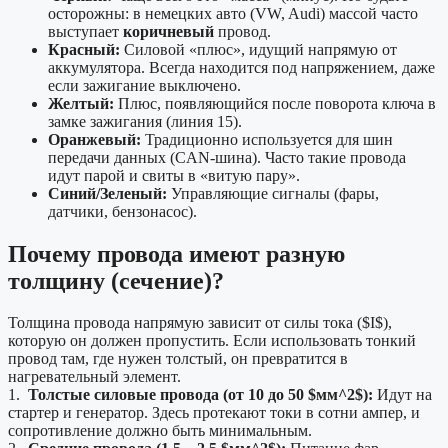
осторожны: в немецких авто (VW, Audi) массой часто
выступает
коричневый
провод.
Красный:
Силовой «плюс», идущий напрямую от
аккумулятора. Всегда находится под напряжением, даже
если зажигание выключено.
Желтый:
Плюс, появляющийся после поворота ключа в
замке зажигания (линия 15).
Оранжевый:
Традиционно используется для шин
передачи данных (CAN-шина). Часто такие провода
идут парой и свиты в «витую пару».
Синий/Зеленый:
Управляющие сигналы (фары,
датчики, бензонасос).
Почему провода имеют разную
толщину (сечение)?
Толщина провода напрямую зависит от силы тока ($I$),
которую он должен пропустить. Если использовать тонкий
провод там, где нужен толстый, он превратится в
нагревательный элемент.
1.
Толстые силовые провода (от 10 до 50 $мм^2$):
Идут на
стартер и генератор. Здесь протекают токи в сотни ампер, и
сопротивление должно быть минимальным.