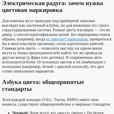
Электрическая радуга: зачем нужна
цветовая маркировка
Для новичка жгут проводов под приборной панелью
выглядит как хаотичный клубок, но для инженера это строго
структурированная система. Разные цвета изоляции — это не
декор, а способ идентификации цепей. Без маркировки поиск
обрыва, например, когда
не работает парктроник
, превратился
бы в многочасовую прозвонку сотен идентичных кабелей.
Главная цель цвета — позволить мастеру на одном конце
жгута (у блока предохранителей) найти тот же провод на
другом конце (у фары или датчика). В современных авто
используется более 10 основных цветов и их комбинации с
полосками (например, белый с красной полосой), что дает
сотни уникальных вариантов.
Азбука цвета: общепринятые
стандарты
Хотя каждый концерн (VAG, Toyota, BMW) имеет свои
нюансы, существуют общеевропейские и мировые стандарты:
Черный:
Чаще всего это «масса» (минус). Но будьте