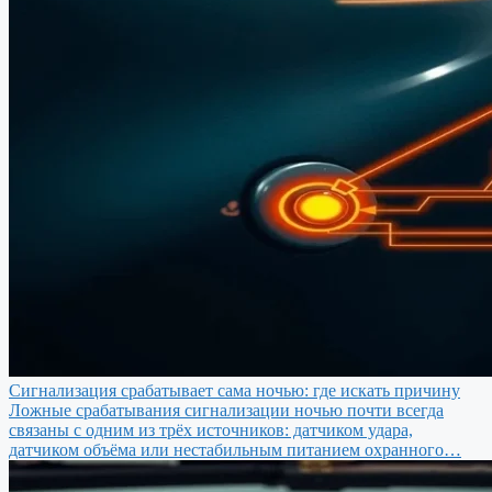
Сигнализация срабатывает сама ночью: где искать причину
Ложные срабатывания сигнализации ночью почти всегда
связаны с одним из трёх источников: датчиком удара,
датчиком объёма или нестабильным питанием охранного…