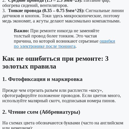
2.
Средние провода (1.5 – 2.5 $мм^2$):
Питание фар,
обогрева сидений, вентиляторов.
3.
Тонкие провода (0.35 – 0.75 $мм^2$):
Сигнальные линии
датчиков и кнопок. Токи здесь микроскопические, поэтому
медь экономят, а жгуты делают максимально компактными.
Важно:
При ремонте никогда не заменяйте
толстый провод более тонким. Это частая
причина, по которой возникают серьезные
ошибки
по электронике после тюнинга
.
Как не ошибиться при ремонте: 3
золотых правила
1. Фотофиксация и маркировка
Прежде чем отрезать разъем или расплести «косу»,
сфотографируйте положение проводов. Если цветов много,
используйте малярный скотч, подписывая номера пинов.
2. Чтение схем (Аббревиатуры)
На схемах цвета обозначаются буквами (часто на английском
или немецком):