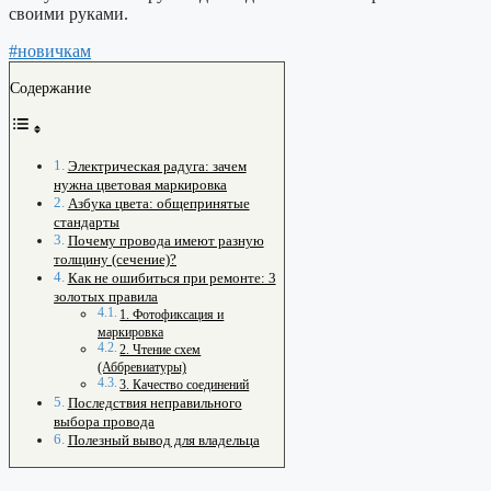
своими руками.
#новичкам
Содержание
Электрическая радуга: зачем
нужна цветовая маркировка
Азбука цвета: общепринятые
стандарты
Почему провода имеют разную
толщину (сечение)?
Как не ошибиться при ремонте: 3
золотых правила
1. Фотофиксация и
маркировка
2. Чтение схем
(Аббревиатуры)
3. Качество соединений
Последствия неправильного
выбора провода
Полезный вывод для владельца