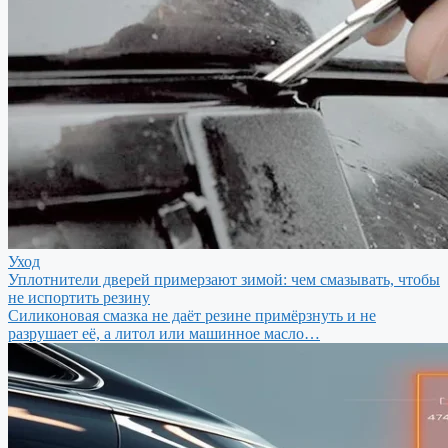
Уход
Уплотнители дверей примерзают зимой: чем смазывать, чтобы
не испортить резину
Силиконовая смазка не даёт резине примёрзнуть и не
разрушает её, а литол или машинное масло…