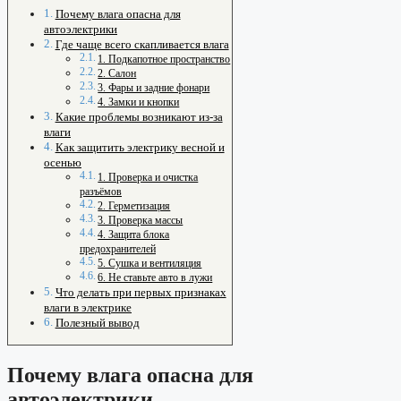
Почему влага опасна для
автоэлектрики
Где чаще всего скапливается влага
1. Подкапотное пространство
2. Салон
3. Фары и задние фонари
4. Замки и кнопки
Какие проблемы возникают из-за
влаги
Как защитить электрику весной и
осенью
1. Проверка и очистка
разъёмов
2. Герметизация
3. Проверка массы
4. Защита блока
предохранителей
5. Сушка и вентиляция
6. Не ставьте авто в лужи
Что делать при первых признаках
влаги в электрике
Полезный вывод
Почему влага опасна для
автоэлектрики