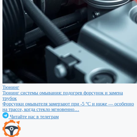
Тюнинг
Тюнинг системы омывания: подогрев форсунок и замена
трубок
Форсунки омывателя замерзают при -5 °C и ниже — особенно
на трассе, когда стекло мгновенно…
Читайте нас в телеграм